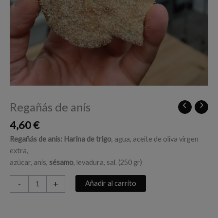
Regañás de anís
4,60
€
Regañás de anís:
Harina de trigo
, agua, aceite de oliva virgen
extra,
azúcar, anís,
sésamo
, levadura, sal. (250 gr)
Regañás
-
+
Añadir al carrito
de
anís
cantidad