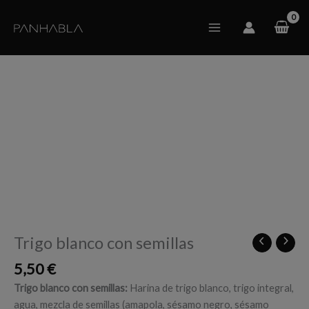
Ir
al
contenido
Trigo blanco con semillas
5,50
€
Trigo blanco con semillas:
Harina de trigo blanco, trigo integral,
agua, mezcla de semillas (amapola, sésamo negro, sésamo