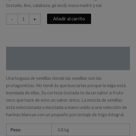
tostado, lino, calabaza, girasol), masa madre y sal.
Trigo
-
+
Añadir al carrito
blanco
con
semillas
cantidad
Descripción
Información adicional
Una hogaza de semillas donde las semillas son las
protagonistas. No tendrás que buscarlas porque la miga está
inundada de ellas. Su corteza tostada te da un sabor a fruto
seco que hace de esto un sabor único. La mezcla de semillas
está seleccionada y mezclada a mano unido a una selección de
harinas blancas con un pequeño porcentaje de trigo integral.
Peso
0,8 kg