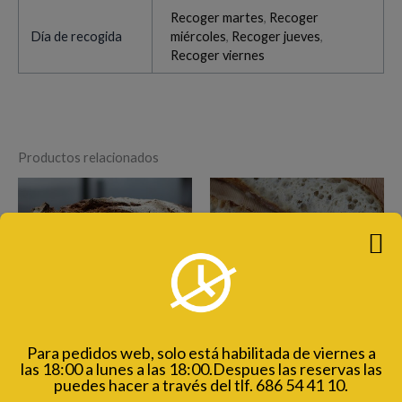
Recoger martes
,
Recoger
Día de recogida
miércoles
,
Recoger jueves
,
Recoger viernes
Productos relacionados
PANES
PANES
Para pedidos web, solo está habilitada de viernes a
Mezcla (centeno
Chapatina
las 18:00 a lunes a las 18:00.Despues las reservas las
puedes hacer a través del tlf. 686 54 41 10.
Integral, trigo)
1,70
€