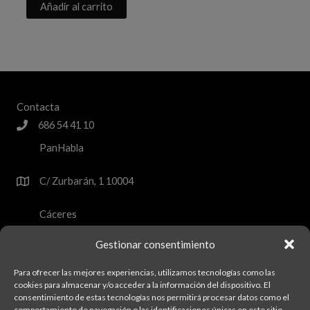
Añadir al carrito
Contacta
686 54 41 10
PanHabla
C/ Zurbarán, 1 10004
Cáceres
panhablabakery@gmail.com
Gestionar consentimiento
Términos y Condiciones
Para ofrecer las mejores experiencias, utilizamos tecnologías como las
cookies para almacenar y/o acceder a la información del dispositivo. El
consentimiento de estas tecnologías nos permitirá procesar datos como el
comportamiento de navegación o las identificaciones únicas en este sitio.